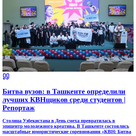
Битва вузов: в Ташкенте определили
лучших КВНщиков среди студентов |
Репортаж
Столица Узбекистана в День смеха превратилась в
эпицентр молодежного креатива. В Ташкенте состоялись
масштабные юмористические соревнования «КВН: Битва