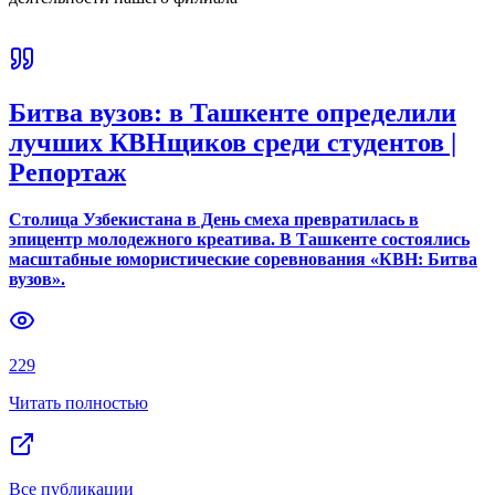
Битва вузов: в Ташкенте определили
лучших КВНщиков среди студентов |
Репортаж
Столица Узбекистана в День смеха превратилась в
эпицентр молодежного креатива. В Ташкенте состоялись
масштабные юмористические соревнования «КВН: Битва
вузов».
229
Читать полностью
Все публикации