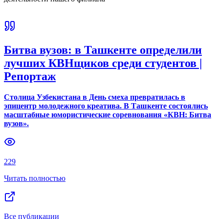
Битва вузов: в Ташкенте определили
лучших КВНщиков среди студентов |
Репортаж
Столица Узбекистана в День смеха превратилась в
эпицентр молодежного креатива. В Ташкенте состоялись
масштабные юмористические соревнования «КВН: Битва
вузов».
229
Читать полностью
Все публикации