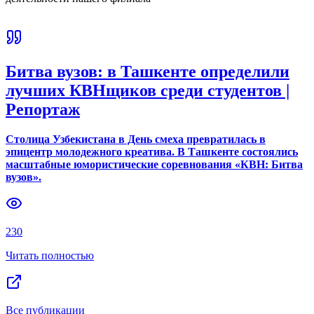
Битва вузов: в Ташкенте определили
лучших КВНщиков среди студентов |
Репортаж
Столица Узбекистана в День смеха превратилась в
эпицентр молодежного креатива. В Ташкенте состоялись
масштабные юмористические соревнования «КВН: Битва
вузов».
230
Читать полностью
Все публикации