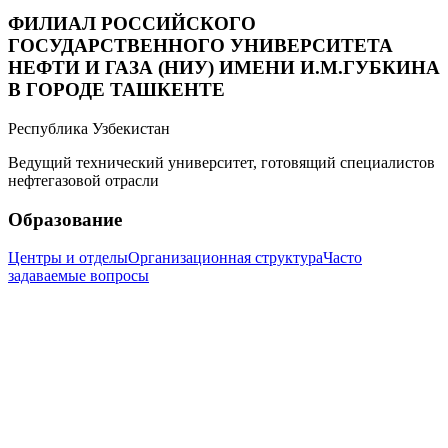
ФИЛИАЛ РОССИЙСКОГО
ГОСУДАРСТВЕННОГО УНИВЕРСИТЕТА
НЕФТИ И ГАЗА (НИУ) ИМЕНИ И.М.ГУБКИНА
В ГОРОДЕ ТАШКЕНТЕ
Республика Узбекистан
Ведущий технический университет, готовящий специалистов
нефтегазовой отрасли
Образование
Центры и отделы
Организационная структура
Часто
задаваемые вопросы
Информация
История Филиала
Новости
Фотогалерея
Видеотека
Контакты
info@gubkin.uz
+998 71 262-70-36
Call-центр: +998 71 200-01-