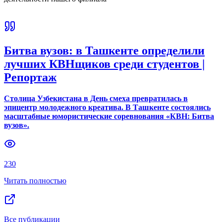
Битва вузов: в Ташкенте определили
лучших КВНщиков среди студентов |
Репортаж
Столица Узбекистана в День смеха превратилась в
эпицентр молодежного креатива. В Ташкенте состоялись
масштабные юмористические соревнования «КВН: Битва
вузов».
230
Читать полностью
Все публикации