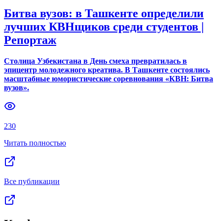
Битва вузов: в Ташкенте определили
лучших КВНщиков среди студентов |
Репортаж
Столица Узбекистана в День смеха превратилась в
эпицентр молодежного креатива. В Ташкенте состоялись
масштабные юмористические соревнования «КВН: Битва
вузов».
230
Читать полностью
Все публикации