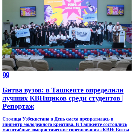
Битва вузов: в Ташкенте определили
лучших КВНщиков среди студентов |
Репортаж
Столица Узбекистана в День смеха превратилась в
эпицентр молодежного креатива. В Ташкенте состоялись
масштабные юмористические соревнования «КВН: Битва