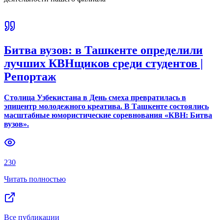
Битва вузов: в Ташкенте определили
лучших КВНщиков среди студентов |
Репортаж
Столица Узбекистана в День смеха превратилась в
эпицентр молодежного креатива. В Ташкенте состоялись
масштабные юмористические соревнования «КВН: Битва
вузов».
230
Читать полностью
Все публикации