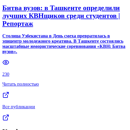
Битва вузов: в Ташкенте определили
лучших КВНщиков среди студентов |
Репортаж
Столица Узбекистана в День смеха превратилась в
эпицентр молодежного креатива. В Ташкенте состоялись
масштабные юмористические соревнования «КВН: Битва
вузов».
230
Читать полностью
Все публикации