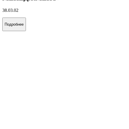
38.03.02
Подробнее
«БУРЕНИЕ НЕФТЯНЫХ И ГАЗОВЫХ
СКВАЖИН»
21.03.01
Подробнее
«ЭКСПЛУАТАЦИЯ И
ОБСЛУЖИВАНИЕ ОБЪЕКТОВ
ДОБЫЧИ НЕФТИ»
21.03.01