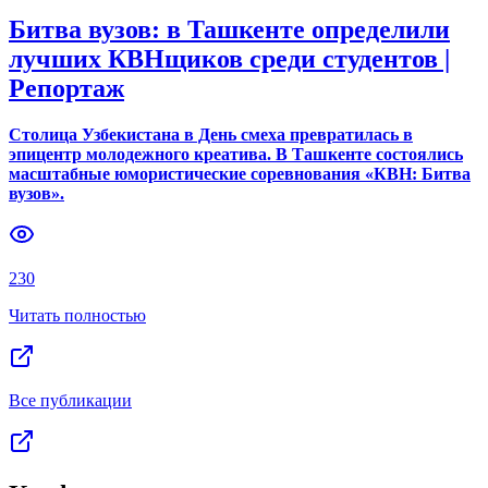
Битва вузов: в Ташкенте определили
лучших КВНщиков среди студентов |
Репортаж
Столица Узбекистана в День смеха превратилась в
эпицентр молодежного креатива. В Ташкенте состоялись
масштабные юмористические соревнования «КВН: Битва
вузов».
230
Читать полностью
Все публикации