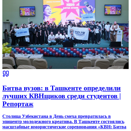
Битва вузов: в Ташкенте определили
лучших КВНщиков среди студентов |
Репортаж
Столица Узбекистана в День смеха превратилась в
эпицентр молодежного креатива. В Ташкенте состоялись
масштабные юмористические соревнования «КВН: Битва