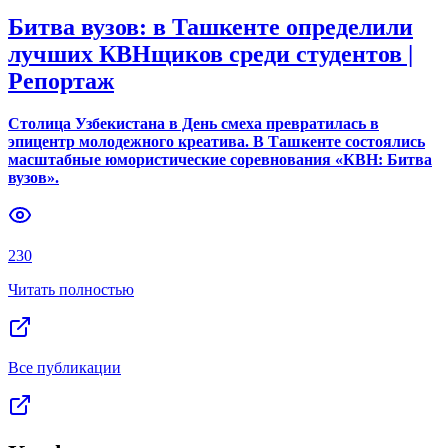
Битва вузов: в Ташкенте определили
лучших КВНщиков среди студентов |
Репортаж
Столица Узбекистана в День смеха превратилась в
эпицентр молодежного креатива. В Ташкенте состоялись
масштабные юмористические соревнования «КВН: Битва
вузов».
230
Читать полностью
Все публикации