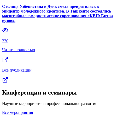
Битва вузов: в Ташкенте определили
лучших КВНщиков среди студентов |
Репортаж
Столица Узбекистана в День смеха превратилась в
эпицентр молодежного креатива. В Ташкенте состоялись
масштабные юмористические соревнования «КВН: Битва
вузов».
230