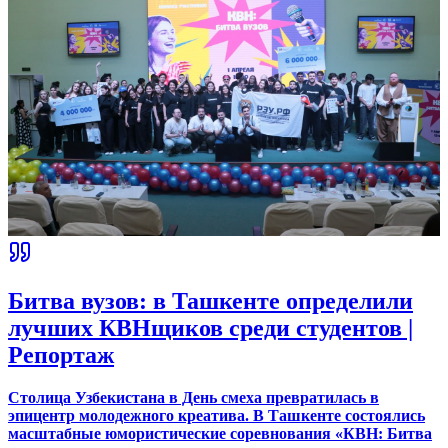
Битва вузов: в Ташкенте определили
лучших КВНщиков среди студентов |
Репортаж
Столица Узбекистана в День смеха превратилась в
эпицентр молодежного креатива. В Ташкенте состоялись
масштабные юмористические соревнования «КВН: Битва