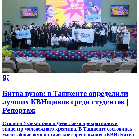
Битва вузов: в Ташкенте определили
лучших КВНщиков среди студентов |
Репортаж
Столица Узбекистана в День смеха превратилась в
эпицентр молодежного креатива. В Ташкенте состоялись
масштабные юмористические соревнования «КВН: Битва