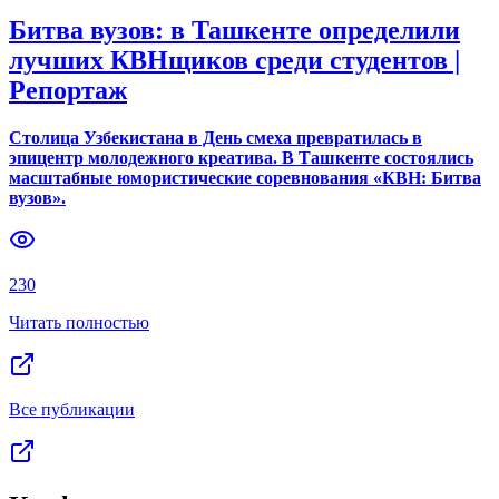
Битва вузов: в Ташкенте определили
лучших КВНщиков среди студентов |
Репортаж
Столица Узбекистана в День смеха превратилась в
эпицентр молодежного креатива. В Ташкенте состоялись
масштабные юмористические соревнования «КВН: Битва
вузов».
230
Читать полностью
Все публикации