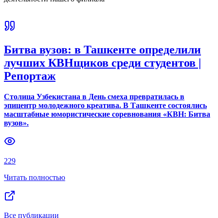
Битва вузов: в Ташкенте определили
лучших КВНщиков среди студентов |
Репортаж
Столица Узбекистана в День смеха превратилась в
эпицентр молодежного креатива. В Ташкенте состоялись
масштабные юмористические соревнования «КВН: Битва
вузов».
229
Читать полностью
Все публикации