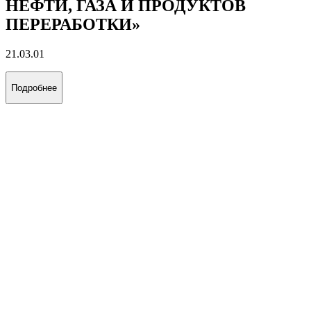
НЕФТИ, ГАЗА И ПРОДУКТОВ
ПЕРЕРАБОТКИ»
21.03.01
Подробнее
ГУ
ФИЛИАЛ РОССИЙСКОГО
ГОСУДАРСТВЕННОГО УНИВЕРСИТЕТА
НЕФТИ И ГАЗА (НИУ) ИМЕНИ И.М.ГУБКИНА
В ГОРОДЕ ТАШКЕНТЕ
Республика Узбекистан
Ведущий технический университет, готовящий специалистов
нефтегазовой отрасли
Образование
Центры и отделы
Организационная структура
Часто