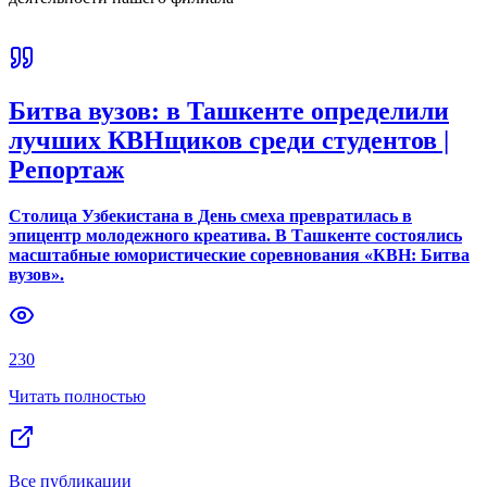
Битва вузов: в Ташкенте определили
лучших КВНщиков среди студентов |
Репортаж
Столица Узбекистана в День смеха превратилась в
эпицентр молодежного креатива. В Ташкенте состоялись
масштабные юмористические соревнования «КВН: Битва
вузов».
230
Читать полностью
Все публикации