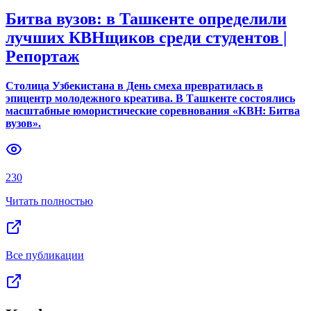
Битва вузов: в Ташкенте определили
лучших КВНщиков среди студентов |
Репортаж
Столица Узбекистана в День смеха превратилась в
эпицентр молодежного креатива. В Ташкенте состоялись
масштабные юмористические соревнования «КВН: Битва
вузов».
230
Читать полностью
Все публикации