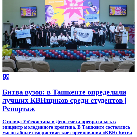
Битва вузов: в Ташкенте определили
лучших КВНщиков среди студентов |
Репортаж
Столица Узбекистана в День смеха превратилась в
эпицентр молодежного креатива. В Ташкенте состоялись
масштабные юмористические соревнования «КВН: Битва