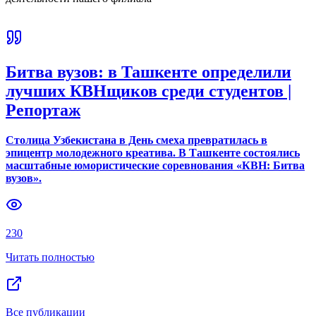
Битва вузов: в Ташкенте определили
лучших КВНщиков среди студентов |
Репортаж
Столица Узбекистана в День смеха превратилась в
эпицентр молодежного креатива. В Ташкенте состоялись
масштабные юмористические соревнования «КВН: Битва
вузов».
230
Читать полностью
Все публикации