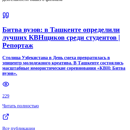
Битва вузов: в Ташкенте определили
лучших КВНщиков среди студентов |
Репортаж
Столица Узбекистана в День смеха превратилась в
эпицентр молодежного креатива. В Ташкенте состоялись
масштабные юмористические соревнования «КВН: Битва
вузов».
229
Читать полностью
Все публикации