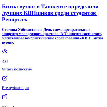
Битва вузов: в Ташкенте определили
лучших КВНщиков среди студентов |
Репортаж
Столица Узбекистана в День смеха превратилась в
эпицентр молодежного креатива. В Ташкенте состоялись
масштабные юмористические соревнования «КВН: Битва
вузов».
230
Читать полностью
Все публикации