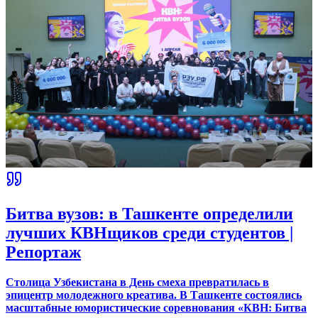
Битва вузов: в Ташкенте определили
лучших КВНщиков среди студентов |
Репортаж
Столица Узбекистана в День смеха превратилась в
эпицентр молодежного креатива. В Ташкенте состоялись
масштабные юмористические соревнования «КВН: Битва