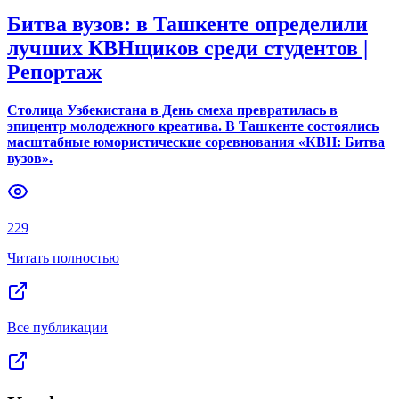
Битва вузов: в Ташкенте определили
лучших КВНщиков среди студентов |
Репортаж
Столица Узбекистана в День смеха превратилась в
эпицентр молодежного креатива. В Ташкенте состоялись
масштабные юмористические соревнования «КВН: Битва