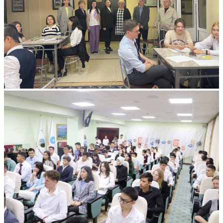
ОТ АКАДЕМИЧЕСКИХ ПОДХОДОВ
ДО ЖИВОГО ДИАЛОГА СО
СТУДЕНТАМИ: В КАЗАХСТАНЕ
ПРОДОЛЖАЮТСЯ КУРСЫ
ПОВЫШЕНИЯ КВАЛИФИКАЦИИ
ДЛЯ ПРЕДСТАВИТЕЛЕЙ ФИЛИАЛА
122
Подробнее
...
Все мероприятия