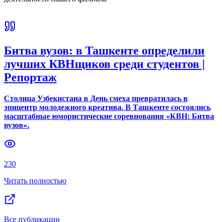
Битва вузов: в Ташкенте определили
лучших КВНщиков среди студентов |
Репортаж
Столица Узбекистана в День смеха превратилась в
эпицентр молодежного креатива. В Ташкенте состоялись
масштабные юмористические соревнования «КВН: Битва
вузов».
230
Читать полностью
Все публикации