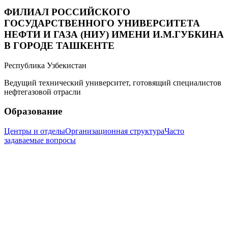
ФИЛИАЛ РОССИЙСКОГО
ГОСУДАРСТВЕННОГО УНИВЕРСИТЕТА
НЕФТИ И ГАЗА (НИУ) ИМЕНИ И.М.ГУБКИНА
В ГОРОДЕ ТАШКЕНТЕ
Республика Узбекистан
Ведущий технический университет, готовящий специалистов
нефтегазовой отрасли
Образование
Центры и отделы
Организационная структура
Часто
задаваемые вопросы
Информация
История Филиала
Новости
Фотогалерея
Видеотека
Контакты
info@gubkin.uz
+998 71 262-70-36
Call-центр: +998 71 200-01-