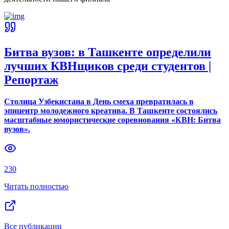
Битва вузов: в Ташкенте определили
лучших КВНщиков среди студентов |
Репортаж
Столица Узбекистана в День смеха превратилась в
эпицентр молодежного креатива. В Ташкенте состоялись
масштабные юмористические соревнования «КВН: Битва
вузов».
230
Читать полностью
Все публикации