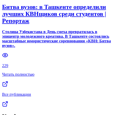
Битва вузов: в Ташкенте определили
лучших КВНщиков среди студентов |
Репортаж
Столица Узбекистана в День смеха превратилась в
эпицентр молодежного креатива. В Ташкенте состоялись
масштабные юмористические соревнования «КВН: Битва
вузов».
229
Читать полностью
Все публикации