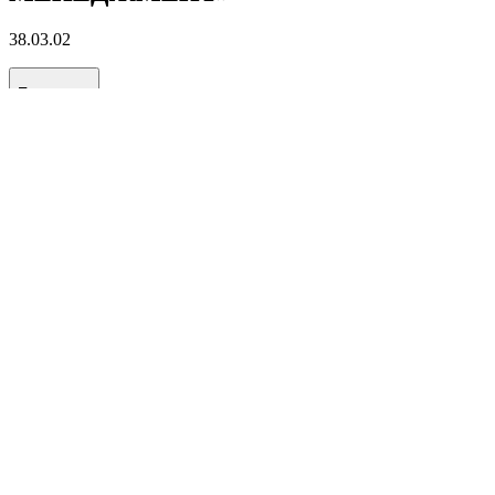
38.03.02
Подробнее
«БУРЕНИЕ НЕФТЯНЫХ И ГАЗОВЫХ
СКВАЖИН»
21.03.01
Подробнее
«ЭКСПЛУАТАЦИЯ И
ОБСЛУЖИВАНИЕ ОБЪЕКТОВ
ДОБЫЧИ НЕФТИ»
21.03.01