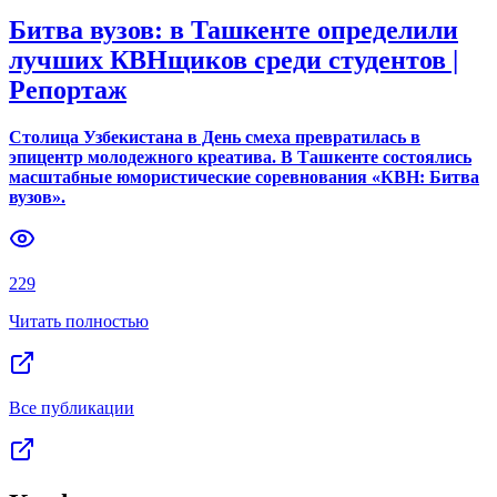
Битва вузов: в Ташкенте определили
лучших КВНщиков среди студентов |
Репортаж
Столица Узбекистана в День смеха превратилась в
эпицентр молодежного креатива. В Ташкенте состоялись
масштабные юмористические соревнования «КВН: Битва
вузов».
229
Читать полностью
Все публикации